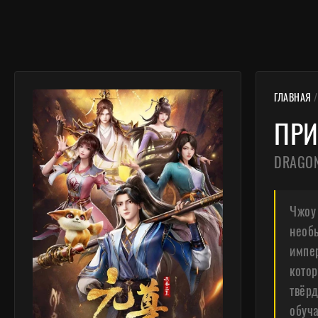
ГЛАВНАЯ
ПРИ
DRAGON
Чжоу 
необы
импер
котор
твёрд
обуча