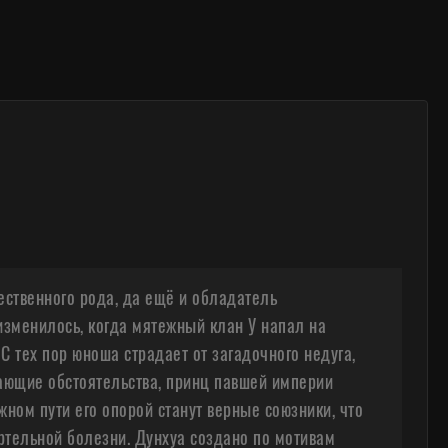
ственного рода, да ещё и обладатель
изменилось, когда мятежный клан У напал на
С тех пор юноша страдает от загадочного недуга,
чающие обстоятельства, принц павшей империи
ном пути его опорой станут верные союзники, что
ертельной болезни. Дунхуа создано по мотивам