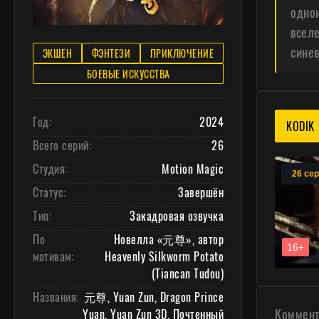
однои
вселе
синев
ЭКШЕН
ФЭНТЕЗИ
ПРИКЛЮЧЕНИЕ
БОЕВЫЕ ИСКУССТВА
Год:
2024
KODIK
Всего серий:
26
Студия:
Motion Magic
Статус:
Завершён
Тип:
Закадровая озвучка
По
Новелла «元尊», автор
мотивам:
Heavenly Silkworm Potato
(Tiancan Tudou)
Названия:
元尊, Yuan Zun, Dragon Prince
Коммента
Yuan, Yuan Zun 3D, Почтенный