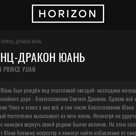
/
ПРИНЦ-ДРАКОН ЮАНЬ
НЦ-ДРАКОН ЮАНЬ
 PRINCE YUAN
Юань был рождён под счастливой звездой: наследник могуще
чайного дара - благословения Святого Дракона. Однако всё 
ию Чжоу и отнял у них всё, в том числе благословение Юаня. 
ый постепенно высасывает из него жизнь. Несмотря на удру
о намерен вернуть своей родине былое величие. На этом слож
т Юаня боевому искусству и помогут найти избавление от см