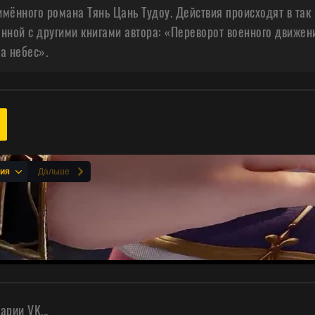
мённого романа Тянь Цань Тудоу. Действия происходят в та
нной с другими книгами автора: «Переворот военного движен
а небес».
рии VK...