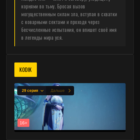
корнями во тьму. Бросая вызов
могущественным силам зла, вступая в схватки
с коварными сектами и проходя через
бесчисленные испытания, он впишет своё имя
в легенды мира уся.
KODIK