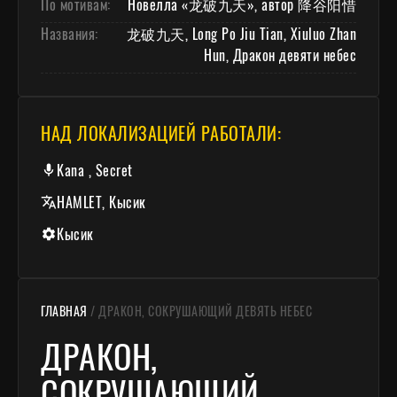
По мотивам:
Новелла «龙破九天», автор 降谷阳惜
Названия:
龙破九天, Long Po Jiu Tian, Xiuluo Zhan
Hun, Дракон девяти небес
НАД ЛОКАЛИЗАЦИЕЙ РАБОТАЛИ:
Kana , Secret
HAMLET, Кысик
Кысик
ГЛАВНАЯ
/
ДРАКОН, СОКРУШАЮЩИЙ ДЕВЯТЬ НЕБЕС
ДРАКОН,
СОКРУШАЮЩИЙ