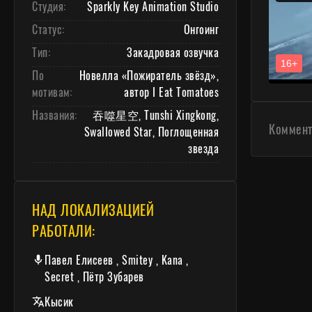
Студия:
Sparkly Key Animation Studio
Статус:
Онгоинг
Тип:
Закадровая озвучка
По
Новелла «Пожиратель звёзд»,
мотивам:
автор I Eat Tomatoes
Названия:
吞噬星空, Tunshi Xingkong,
Коммента
Swallowed Star, Поглощенная
звезда
НАД ЛОКАЛИЗАЦИЕЙ
РАБОТАЛИ:
Павел Елисеев , Smitey , Kana ,
Secret , Пётр Зубарев
Кысик