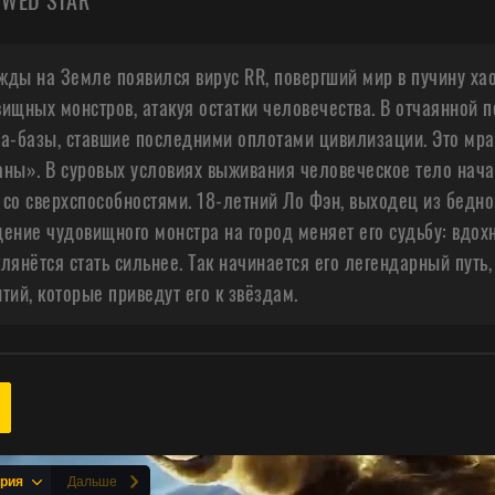
WED STAR
ды на Земле появился вирус RR, повергший мир в пучину ха
ищных монстров, атакуя остатки человечества. В отчаянной
да-базы, ставшие последними оплотами цивилизации. Это мр
аны». В суровых условиях выживания человеческое тело нач
со сверхспособностями. 18-летний Ло Фэн, выходец из бедной
ение чудовищного монстра на город меняет его судьбу: вдох
лянётся стать сильнее. Так начинается его легендарный путь
тий, которые приведут его к звёздам.