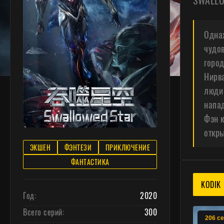
SWALLO
Однаж
чудов
горо
Нирв
люди 
напад
Фэн к
откры
ЭКШЕН
ФЭНТЕЗИ
ПРИКЛЮЧЕНИЕ
ФАНТАСТИКА
KODIK
Год:
2020
Всего серий:
300