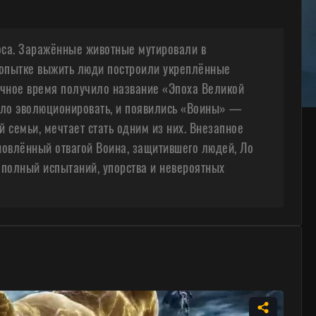
оса. Заражённые животные мутировали в
 попытке выжить люди построили укреплённые
ачное время получило название «Эпоха Великой
ало эволюционировать, и появились «Воины» —
 семьи, мечтает стать одним из них. Внезапное
новлённый отвагой Воина, защитившего людей, Ло
, полный испытаний, упорства и невероятных